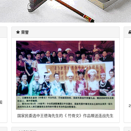
荣誉
国
国家民委选中王德海先生的《
竹骨文》作品赠送连战先生