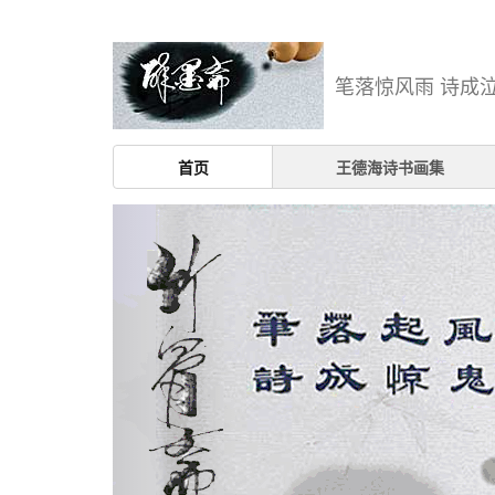
笔落惊风雨 诗成
首页
王德海诗书画集