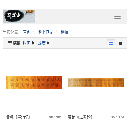
当前位置：
首页
楷书作品
横幅
横幅
时间
热度
曾巩《墨池记》
1305
贾谊《过秦论》
1379