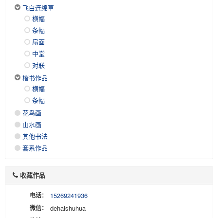
飞白连绵草
横幅
条幅
扇面
中堂
对联
楷书作品
横幅
条幅
花鸟画
山水画
其他书法
套系作品
收藏作品
电话：
15269241936
微信：
dehaishuhua